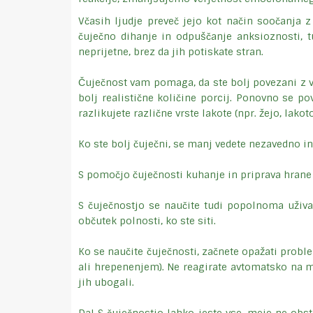
Včasih ljudje preveč jejo kot način soočanja z
čuječno dihanje in odpuščanje anksioznosti, t
neprijetne, brez da jih potiskate stran.
Čuječnost vam pomaga, da ste bolj povezani z vaš
bolj realistične količine porcij. Ponovno se pov
razlikujete različne vrste lakote (npr. žejo, lak
Ko ste bolj čuječni, se manj vedete nezavedno in
S pomočjo čuječnosti kuhanje in priprava hrane
S čuječnostjo se naučite tudi popolnoma uživa
občutek polnosti, ko ste siti.
Ko se naučite čuječnosti, začnete opažati probl
ali hrepenenjem). Ne reagirate avtomatsko na mi
jih ubogali.