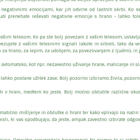
 negativnimi emocijami, kar jih odvrne od lastnih skrbi. Ko s
udi prenehate reševati negativne emocije s hrano - lahko tole
im telesom. Ko pa ste bolj povezani z vašim telesom, ustavljate 
ezujete z vašimi telesnimi signali lakote in sitosti, tako da vest
oto za hrano, za lepim, za udobjem, za povezovanjem z ljudmi), in 
 avtomatsko, kot npr. nezavestno uživanje hrane, malicanje in sl
 lahko postane užitek zase. Bolj pozorno izbiramo živila, pozor
ti v hrani, medtem ko jeste. Bolj močno občutite različne oku
ematično mišljenje in občutke o hrani ter kako vplivajo na način
sli, ki vas spodbujajo, da jeste, ampak zavestno izbirate odgovo