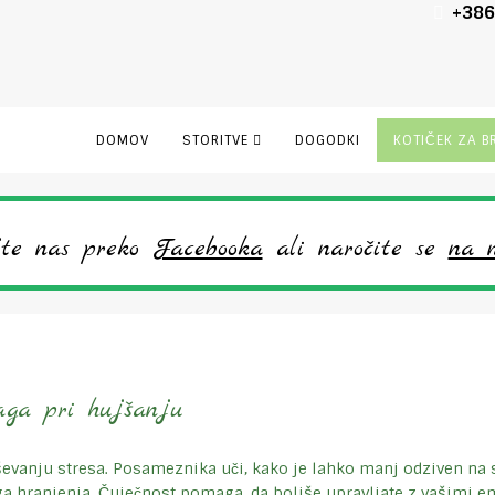
+386
DOMOV
STORITVE
DOGODKI
KOTIČEK ZA B
te nas preko
Facebooka
ali naročite se
na n
aga pri hujšanju
evanju stresa. Posameznika uči, kako je lahko manj odziven na s
 hranjenja. Čuječnost pomaga, da boljše upravljate z vašimi e