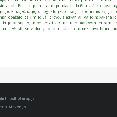
ajajo. Omejitve provzročajo hrepenenje! Na primer če si rečete,
oste želeli. Pri tem pa moramo poudariti, da čim več, ko boste u
Ljudje, ki čuječno jejo, pogosto jedo manj hitre hrane, saj j
pr. opažajo, da jim je čaj preveč sladkan ali da je nekakšna jed
e, ki jo kupujejo, in se izogibajo umetnim aditivom ter strupe
etneje včasih še vedno jejo hitro, sladko in nezdravo hrano, 
je in psihoterapija
tria, Slovenija