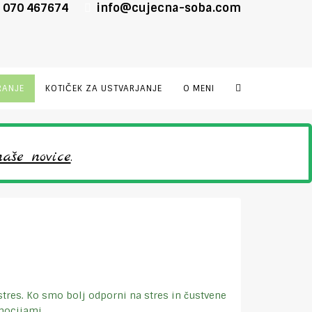
 070 467674
info@cujecna-soba.com
RANJE
KOTIČEK ZA USTVARJANJE
O MENI
aše novice
.
tres. Ko smo bolj odporni na stres in čustvene
mocijami.