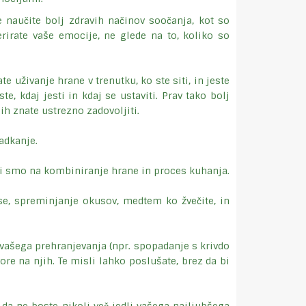
e naučite bolj zdravih načinov soočanja, kot so
rirate vaše emocije, ne glede na to, koliko so
uživanje hrane v trenutku, ko ste siti, in jeste
e, kdaj jesti in kdaj se ustaviti. Prav tako bolj
jih znate ustrezno zadovoljiti.
adkanje.
ni smo na kombiniranje hrane in proces kuhanja.
se, spreminjanje okusov, medtem ko žvečite, in
 vašega prehranjevanja (npr. spopadanje s krivdo
re na njih. Te misli lahko poslušate, brez da bi