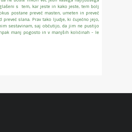
 da ne boste nikoli več jedli vašega najljubšega
glašeni s tem, kar jeste in kako jeste, tem bolj
im okus postane preveč masten, umeten in preveč
 preveč slana. Prav tako ljudje, ki čuječno jejo,
nim sestavinam, saj občutijo, da jim ne pustijo
ampak manj pogosto in v manjših količinah - le