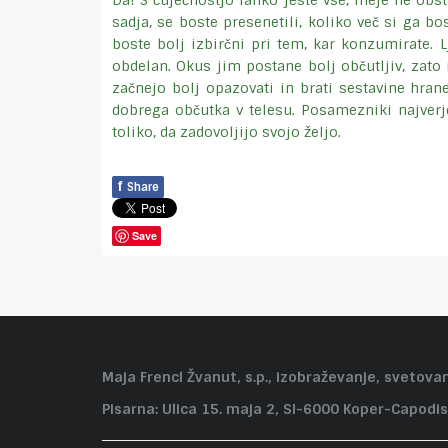
Da! S čuječnostjo lahko jeste vse, meje ne obst
sadja, se boste presenetili, koliko več si ga b
boste bolj izbirčni pri tem, kar konzumirate. 
obdelan. Okus jim postane bolj občutljiv, zato n
začnejo bolj opazovati in brati sestavine hran
dobrega občutka v telesu. Posamezniki najverj
toliko, da zadovoljijo svojo željo.
f
Share
Save
Maja Frencl Žvanut, s.p., izobraževanje, svetovan
Pisarna: Ulica 15. maja 2, SI-6000 Koper-Capodis