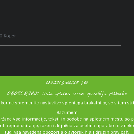
00 Koper
COOKIESACCEPT SLO
OPOZORILO! Naša spletna stran uporablja piškotke.
ikor ne spremenite nastavitve splentega brskalnika, se s tem stri
Razumem
držane Vse informacije, teksti in podobe na spletnem mestu so p
koli reproduciranje, razen izključno za osebno uporabo in v ne
tudi vsa navedena opozorila o avtorskih ali drugih pravicah.