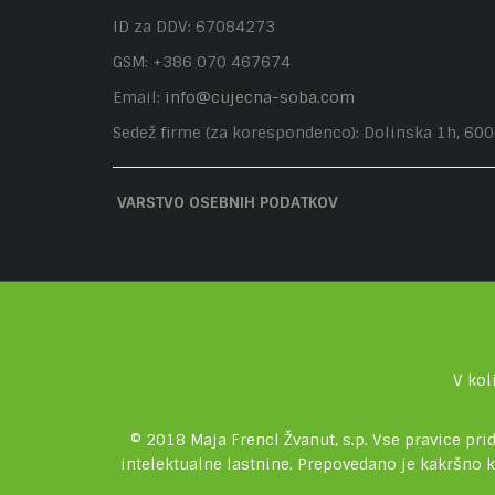
ID za DDV: 67084273
GSM: +386 070 467674
Email:
info@cujecna-soba.com
Sedež firme (za korespondenco): Dolinska 1h, 60
VARSTVO OSEBNIH PODATKOV
V kol
© 2018 Maja Frencl Žvanut, s.p. Vse pravice pri
intelektualne lastnine. Prepovedano je kakršno 