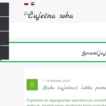
Spremljaj
19 Oktober 2016
Kako čuječnost lahko pom
Čuječnost se najpogosteje uporablja pri zmanjš
reakcije, zmanjšujemo verjetnost emocionalnega