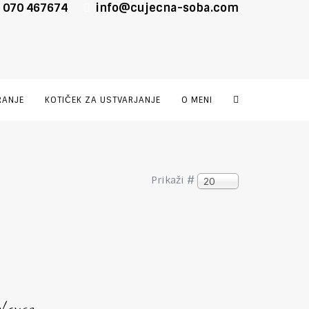
 070 467674
info@cujecna-soba.com
RANJE
KOTIČEK ZA USTVARJANJE
O MENI
Prikaži #
20