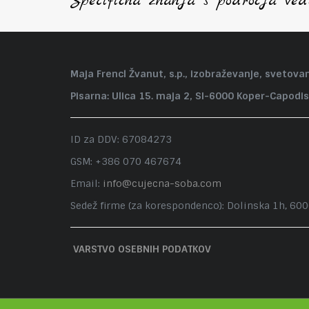
Specifična znanja s področja vede
Maja Frencl Žvanut, s.p., izobraževanje, svetovan
Pisarna: Ulica 15. maja 2, SI-6000 Koper-Capodis
ID za DDV: 67084273
GSM: +386 070 467674
Email:
info@cujecna-soba.com
Sedež firme (za korespondenco): Dolinska 1h, 60
VARSTVO OSEBNIH PODATKOV