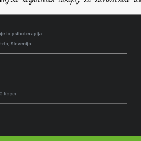
njsko kognitivnih terapij za zdravstvene de
je in psihoterapija
tria, Slovenija
00 Koper