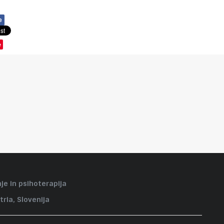
e
e
je in psihoterapija
tria, Slovenija