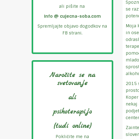
Spozna
ali pišite na
se raz
poten
info @ cujecna-soba.com
Moja k
Spremljajte objavo dogodkov na
in ose
FB strani.
odrasl
terape
pomoč-
mlados
sprost
Naročite se na
alkoho
svetovanje
2015 s
prost
ali
Koper
nekaj 
psihoterapijo
podjet
center
(tudi online)
Zaint
slove
Pokličite me na