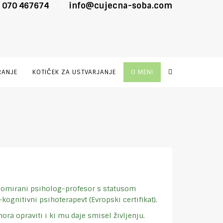
 070 467674
info@cujecna-soba.com
RANJE
KOTIČEK ZA USTVARJANJE
O MENI
plomirani psiholog-profesor s statusom
ognitivni psihoterapevt (Evropski certifikat).
a opraviti i ki mu daje smisel življenju.