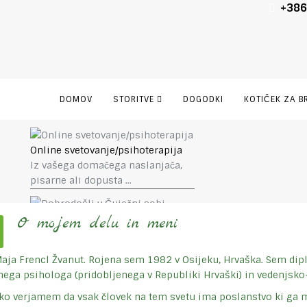
+386
DOMOV
STORITVE
DOGODKI
KOTIČEK ZA B
Online svetovanje/psihoterapija
Iz vašega domačega naslanjača,
pisarne ali dopusta ...
Dobrodošli v Čuječni sobi
O mojem delu in meni
Center za svetovanje,
psihoterapijo in kreativnost v
aja Frencl Žvanut. Rojena sem 1982 v Osijeku, Hrvaška. Sem di
Kopru
nega psihologa (pridobljenega v Republiki Hrvaški) in vedenjsko-k
o verjamem da vsak človek na tem svetu ima poslanstvo ki ga mor