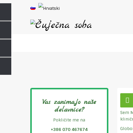
Vas zanimajo naše
delavnice?
Sem M
klinič
Pokličite me na
Globok
+386 070 467674