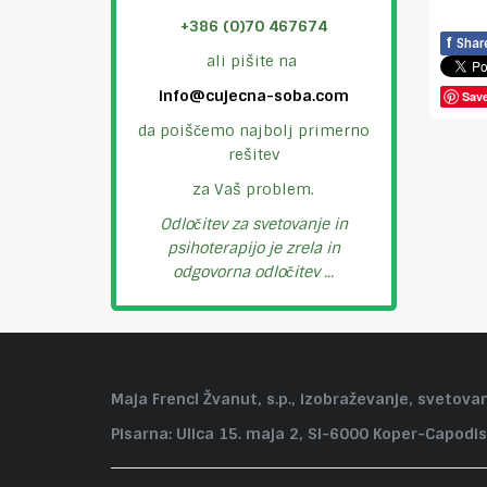
+386 (0)70 467674
f
Shar
ali pišite na
info@cujecna-soba.com
Sav
da poiščemo najbolj primerno
rešitev
za Vaš problem.
Odločitev za svetovanje in
psihoterapijo je zrela in
odgovorna odločitev ...
Maja Frencl Žvanut, s.p., izobraževanje, svetovan
Pisarna: Ulica 15. maja 2, SI-6000 Koper-Capodis