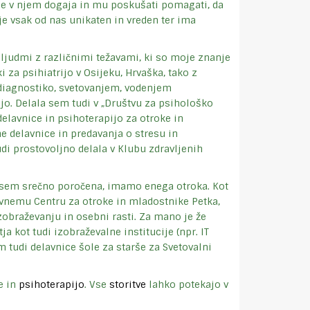
se v njem dogaja in mu poskušati pomagati, da
je vsak od nas unikaten in vreden ter ima
 ljudmi z različnimi težavami, ki so moje znanje
i za psihiatrijo v Osijeku, Hrvaška, tako z
odiagnostiko, svetovanjem, vodenjem
o. Delala sem tudi v „Društvu za psihološko
delavnice in psihoterapijo za otroke in
e delavnice in predavanja o stresu in
i prostovoljno delala v Klubu zdravljenih
j sem srečno poročena, imamo enega otroka. Kot
nemu Centru za otroke in mladostnike Petka,
obraževanju in osebni rasti. Za mano je že
a kot tudi izobraževalne institucije (npr. IT
m tudi delavnice šole za starše za Svetovalni
e in
psihoterapijo
. Vse
storitve
lahko potekajo v