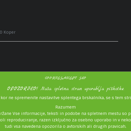
00 Koper
COOKIESACCEPT SLO
OPOZORILO! Naša spletna stran uporablja piškotke.
ikor ne spremenite nastavitve splentega brskalnika, se s tem stri
Razumem
držane Vse informacije, teksti in podobe na spletnem mestu so p
koli reproduciranje, razen izključno za osebno uporabo in v ne
tudi vsa navedena opozorila o avtorskih ali drugih pravicah.