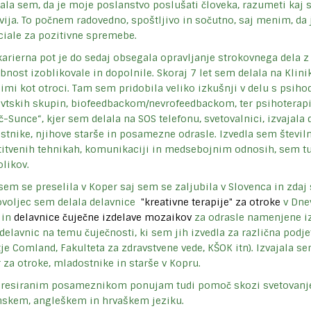
la sem, da je moje poslanstvo poslušati človeka, razumeti kaj 
vija. To počnem radovedno, spoštljivo in sočutno, saj menim, da 
ciale za pozitivne spremebe.
arierna pot je do sedaj obsegala opravljanje strokovnega dela z
bnost izoblikovale in dopolnile. Skoraj 7 let sem delala na Klinik
imi kot otroci. Tam sem pridobila veliko izkušnji v delu s psih
vtskih skupin, biofeedbackom/nevrofeedbackom, ter psihoterapij
Sunce“, kjer sem delala na SOS telefonu, svetovalnici, izvajala 
tnike, njihove starše in posamezne odrasle. Izvedla sem številn
itvenih tehnikah, komunikaciji in medsebojnim odnosih, sem tud
likov.
em se preselila v Koper saj sem se zaljubila v Slovenca in zda
ovoljec sem delala delavnice
"kreativne terapije" za otroke
v Dnev
 in
delavnice čuječne izdelave mozaikov
za odrasle namenjene iz
delavnic na temu čuječnosti, ki sem jih izvedla za različna podjetj
je Comland, Fakulteta za zdravstvene vede, KŠOK itn). Izvajala se
 za otroke, mladostnike in starše v Kopru.
eresiranim posameznikom ponujam tudi pomoč skozi svetovanj
nskem, angleškem in hrvaškem jeziku.