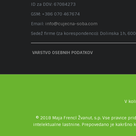
ID za DDV: 67084273
GSM: +386 070 467674
Email:
info@cujecna-soba.com
Sedež firme (za korespondenco): Dolinska 1h, 60
VARSTVO OSEBNIH PODATKOV
V kol
© 2018 Maja Frencl Žvanut, s.p. Vse pravice pri
intelektualne lastnine. Prepovedano je kakršno 