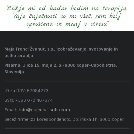
"Lažje mi od kadar hodim na terapije.
Vaje čuječnosti so mi všeč, sem bolj
sproščena in manj v stresu."
Maja Frencl Žvanut, s.p., izobraževanje, svetovanje in
psihoterapija
Pisarna: Ulica 15. maja 2, SI-6000 Koper-Capodistria,
Slovenija
ID za DDV: 67084273
GSM: +386 070 467674
Email:
info@cujecna-soba.com
Sedež firme (za korespondenco): Dolinska 1h, 6000 Koper