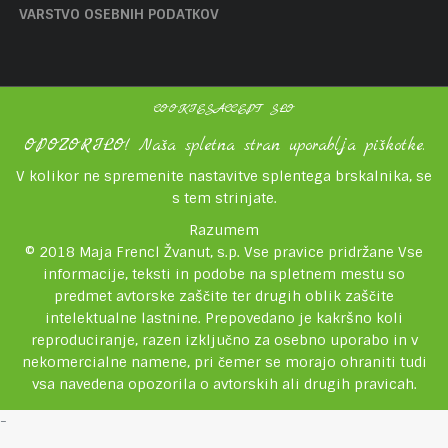
VARSTVO OSEBNIH PODATKOV
COOKIESACCEPT SLO
OPOZORILO! Naša spletna stran uporablja piškotke.
V kolikor ne spremenite nastavitve splentega brskalnika, se
s tem strinjate.
Razumem
© 2018 Maja Frencl Žvanut, s.p. Vse pravice pridržane Vse
informacije, teksti in podobe na spletnem mestu so
predmet avtorske zaščite ter drugih oblik zaščite
intelektualne lastnine. Prepovedano je kakršno koli
reproduciranje, razen izključno za osebno uporabo in v
nekomercialne namene, pri čemer se morajo ohraniti tudi
vsa navedena opozorila o avtorskih ali drugih pravicah.
-