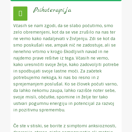
Psihoterapija
Včasih se nam zgodi, da se slabo počutimo, smo
zelo obremenjeni, kot da se vse zrušilo na nas ter
ne vemo kako nadaljevati v življenju. Zdi se kot da
smo poskušali vse, ampak nič ne zadostuje, ali se
nenehno vrtimo v krogo škodljivih navad in ne
najdemo prave rešitve iz tega. Včasih ne vemo,
kako uresničiti svoje želje, kako zadovoljiti potrebe
in spodbujati svoje lastne moči. Za začetek
potrebujemo nekoga, ki nas bo resno in z
sprejemanjem poslušal. Ko se človek počuti varno,
da lahko nekomu zaupa, lahko razišče noter sebe,
svoje misli, občutke, spomine in želje ter tako
ustvari pogumnu energiju in potencijal za razvoj
in pozitivnu spremembu.
Če ste v stiski, se borite z simptomi anksioznosti,