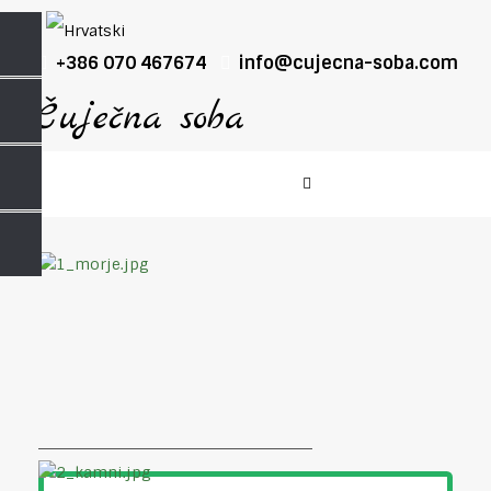
+386 070 467674
info@cujecna-soba.com