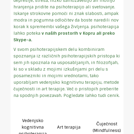
depresije, stresa, nizko samozavestjo ali motnjo
hranjenja pridite na psihoterapijo ali svetovanje.
Iskanje strokovne pomoči ni znak slabosti, ampak
modra in pogumna odločitev da boste naredili nov
korak k spremembi vašega življenja. psihoterapija
lahko poteka
v naših prostorih v Kopru ali preko
Skype-a.
V svom psihoterapijskem delu kombiniram
spoznanja iz različnih psihoterapijskih pristopa ki
sem jih spoznala na usposabljanjih, in filozofijah,
ki so v skladu z mojimi izkušnjami pri delu s
posamezniki in mojimi vrednotami, tako
uporabljam vedenjsko kognitivnu terapiju, metode
čuječnosti in art terapije. Več o pristopih preberite
na spodnjih povezavah. Pogledate lahko tudi cenik.
Vedenjsko
Čuječnost
kognitivna
Art terapija
(Mindfulness)
psihoterapija