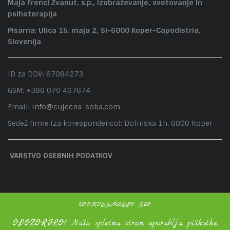
Maja Frencl Žvanut, s.p., izobraževanje, svetovanje in
psihoterapija
Pisarna: Ulica 15. maja 2, SI-6000 Koper-Capodistria,
Slovenija
ID za DDV: 67084273
GSM: +386 070 467674
Email:
info@cujecna-soba.com
Sedež firme (za korespondenco): Dolinska 1h, 6000 Koper
VARSTVO OSEBNIH PODATKOV
COOKIESACCEPT SLO
OPOZORILO! Naša spletna stran uporablja piškotke.