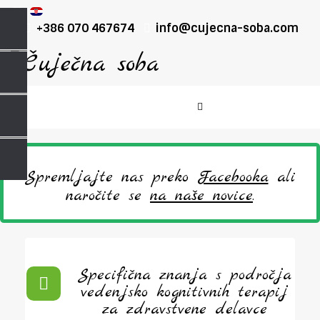
+386 070 467674
info@cujecna-soba.com
Spremljajte nas preko
Facebooka
ali
naročite se
na naše novice
.
Specifična znanja s področja
vedenjsko kognitivnih terapij
za zdravstvene delavce