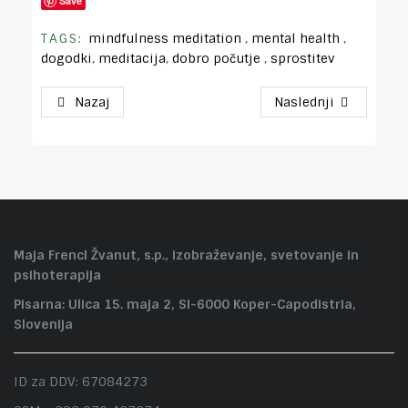
Save
TAGS:
mindfulness meditation
,
mental health
,
dogodki
,
meditacija
,
dobro počutje
,
sprostitev
Nazaj
Naslednji
Maja Frencl Žvanut, s.p., izobraževanje, svetovanje in
psihoterapija
Pisarna: Ulica 15. maja 2, SI-6000 Koper-Capodistria,
Slovenija
ID za DDV: 67084273