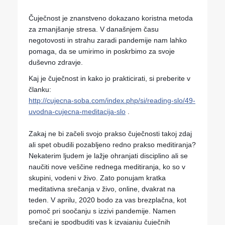
Čuječnost je znanstveno dokazano koristna metoda 
za zmanjšanje stresa. V današnjem času 
negotovosti in strahu zaradi pandemije nam lahko 
pomaga, da se umirimo in poskrbimo za svoje 
duševno zdravje.
Kaj je čuječnost in kako jo prakticirati, si preberite v 
članku: 
http://cujecna-soba.com/index.php/si/reading-slo/49-
uvodna-cujecna-meditacija-slo
 . 
Zakaj ne bi začeli svojo prakso čuječnosti takoj zdaj 
ali spet obudili pozabljeno redno prakso meditiranja? 
Nekaterim ljudem je lažje ohranjati disciplino ali se 
naučiti nove veščine rednega meditiranja, ko so v 
skupini, vodeni v živo. Zato ponujam kratka 
meditativna srečanja v živo, online, dvakrat na 
teden. V aprilu, 2020 bodo za vas brezplačna, kot 
pomoč pri soočanju s izzivi pandemije. Namen 
srečanj je spodbuditi vas k izvajanju čuječnih 