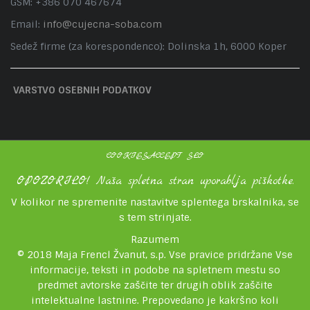
GSM: +386 070 467674
Email:
info@cujecna-soba.com
Sedež firme (za korespondenco): Dolinska 1h, 6000 Koper
VARSTVO OSEBNIH PODATKOV
COOKIESACCEPT SLO
OPOZORILO! Naša spletna stran uporablja piškotke.
V kolikor ne spremenite nastavitve splentega brskalnika, se
s tem strinjate.
Razumem
© 2018 Maja Frencl Žvanut, s.p. Vse pravice pridržane Vse
informacije, teksti in podobe na spletnem mestu so
predmet avtorske zaščite ter drugih oblik zaščite
intelektualne lastnine. Prepovedano je kakršno koli