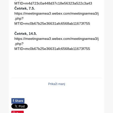
MTID=m4d723c0a448d37c18e56323a522c3a43
Četrtek, 7.5.
https://meetingsemea3.webex.com/meetingsemea3/j
.php?
MTID=mc0b67b25e36631afc6568ab11673f755
Četrtek, 14.5.
https://meetingsemea3.webex.com/meetingsemea3/j
.php?
MTID=mc0b67b25e36631afc6568ab11673f755
Prikaži manj
f
Share