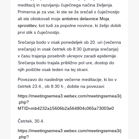
meditacij in razvijanju čuječnega načina življenja. 
Primerna je za vse, ki ste se že srečali s čuječnostjo 
ali ste obiskovali moje 
antistres delavnice Moja 
sprostitev,
 kot tudi za popolne novince, ki želijo dobiti 
prvi stik s čuječnostjo. 
Srečanja bodo v vsak ponedeljek ob 20. uri (večerna 
srečanja) in vsak četrtek ob 8:30 (jutranja srečanja) 
v času trajanja posebnih ukrepov zaradi epidemije. 
Srečanja bodo trajala približno pol ure, dostop do 
njih poiščite vsak teden na tej strani. 
Povezavo do naslednje večerne meditacije, ki bo v 
četrtek 23.4., ob 8:30 h , dobite na povezavi:
https://meetingsemea3.webex.com/meetingsemea3/j
.php?
MTID=mb4232a15606b2a564804c065a73003e0
Četrtek, 30.4.
https://meetingsemea3.webex.com/meetingsemea3/j
.php?