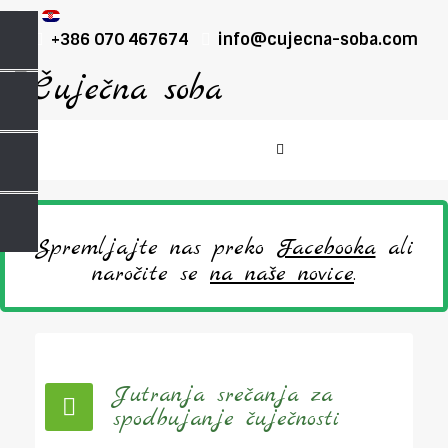
+386 070 467674
info@cujecna-soba.com
Spremljajte nas preko
Facebooka
ali
naročite se
na naše novice
.
Jutranja srečanja za
spodbujanje čuječnosti