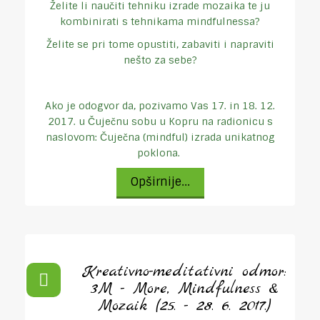
Želite li naučiti tehniku izrade mozaika te ju
kombinirati s tehnikama mindfulnessa?
Želite se pri tome opustiti, zabaviti i napraviti
nešto za sebe?
Ako je odogvor da, pozivamo Vas 17. in 18. 12.
2017. u Čuječnu sobu u Kopru na radionicu s
naslovom: Čuječna (mindful) izrada unikatnog
poklona.
Opširnije...
Kreativno-meditativni odmor:
3M - More, Mindfulness &
Mozaik (25. - 28. 6. 2017.)