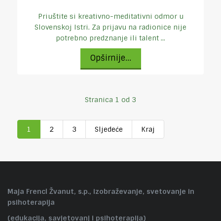
Priuštite si kreativno-meditativni odmor u
Slovenskoj Istri. Za prijavu na radionice nije
potrebno predznanje ili talent ...
Opširnije...
Stranica 1 od 3
1
2
3
Sljedeće
Kraj
Maja Frencl Žvanut, s.p., izobraževanje, svetovanje in
psihoterapija
(edukacija, savjetovanj i psihoterapija)