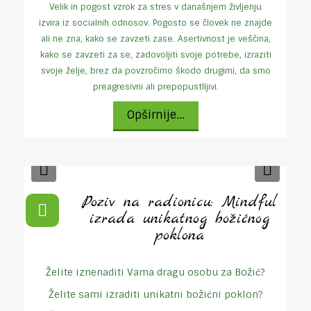
Velik in pogost vzrok za stres v današnjem življenju
izvira iz socialnih odnosov. Pogosto se človek ne znajde
ali ne zna, kako se zavzeti zase. Asertivnost je veščina,
kako se zavzeti za se, zadovoljiti svoje potrebe, izraziti
svoje želje, brez da povzročimo škodo drugimi, da smo
preagresivni ali prepopustlljivi.
Opširnije...
Previous
Next
Poziv na radionicu: Mindful
izrada unikatnog božićnog
poklona
Želite iznenaditi Vama dragu osobu za Božić?
Želite sami izraditi unikatni božićni poklon?