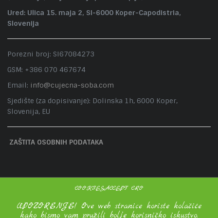
Ured: Ulica 15. maja 2, SI-6000 Koper-Capodistria,
Slovenija
Porezni broj: SI67084273
GSM: +386 070 467674
Email:
info@cujecna-soba.com
Sjedište (za dopisivanje): Dolinska 1h, 6000 Koper,
Slovenija, EU
ZAŠTITA OSOBNIH PODATAKA
COOKIESACCEPT CRO
UPOZORENJE! Ove web stranice koriste kolačiće
kako bismo vam pružili bolje korisničko iskustvo.