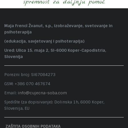
spremnost za daljnju pomoć."
Maja Frencl Žvanut, s.p., izobraževanje, svetovanje in
psihoterapija
(edukacija, savjetovanj i psihoterapija)
Ured: Ulica 15. maja 2, SI-6000 Koper-Capodistria,
Slovenija
Porezni broj: SI67084273
GSM: +386 070 467674
Email:
info@cujecna-soba.com
Sjedište (za dopisivanje): Dolinska 1h, 6000 Koper,
Slovenija, EU
ZAŠTITA OSOBNIH PODATAKA