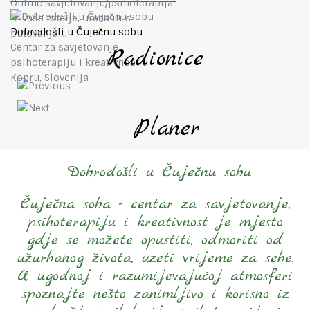
Online savjetovanje/psihoterapija
Iz vaše fotelje, ureda ili s
Dobrodošli u Čuječnu sobu
putovanja ...
Centar za savjetovanje,
Radionice
psihoterapiju i kreativnost u
Kopru, Slovenija
Planer
Dobrodošli u Čuječnu sobu
Čuječna soba - centar za savjetovanje,
psihoterapiju i kreativnost je mjesto
gdje se možete opustiti, odmoriti od
užurbanog života, uzeti vrijeme za sebe.
U ugodnoj i razumijevajućoj atmosferi
spoznajte nešto zanimljivo i korisno iz