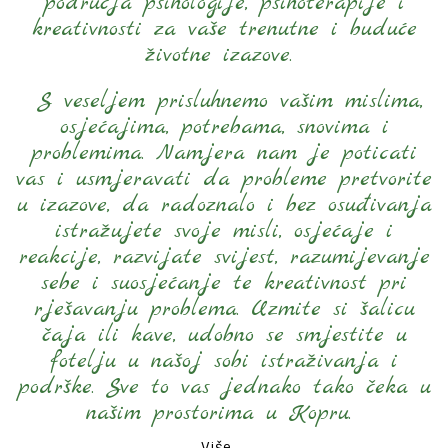
područja psihologije, psihoterapije i
kreativnosti za vaše trenutne i buduće
životne izazove.
S veseljem prisluhnemo vašim mislima,
osjećajima, potrebama, snovima i
problemima. Namjera nam je poticati
vas i usmjeravati da probleme pretvorite
u izazove, da radoznalo i bez osuđivanja
istražujete svoje misli, osjećaje i
reakcije, razvijate svijest, razumijevanje
sebe i suosjećanje te kreativnost pri
rješavanju problema. Uzmite si šalicu
čaja ili kave, udobno se smjestite u
fotelju u našoj sobi istraživanja i
podrške. Sve to vas jednako tako čeka u
našim prostorima u Kopru.
Više ...