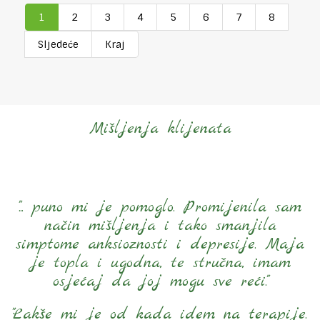
1
2
3
4
5
6
7
8
Sljedeće
Kraj
Mišljenja klijenata
"... puno mi je pomoglo. Promijenila sam
način mišljenja i tako smanjila
simptome anksioznosti i depresije. Maja
je topla i ugodna, te stručna, imam
osjećaj da joj mogu sve reći."
"Lakše mi je od kada idem na terapije.