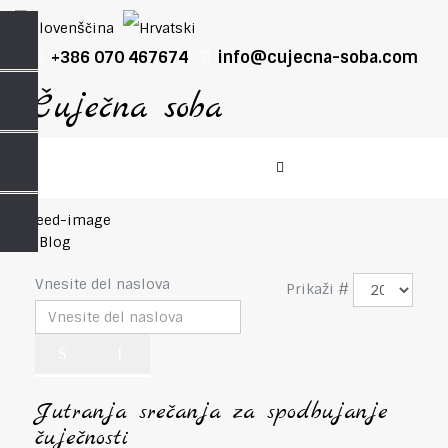
+386 070 467674
info@cujecna-soba.com
My Blog
Vnesite del naslova
Prikaži #
Jutranja srečanja za spodbujanje
čuječnosti