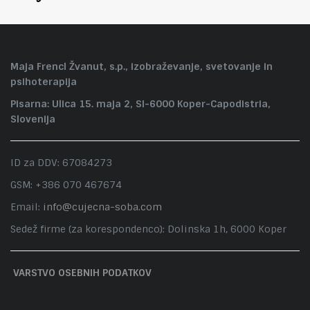
Maja Frencl Žvanut, s.p., izobraževanje, svetovanje in
psihoterapija
Pisarna: Ulica 15. maja 2, SI-6000 Koper-Capodistria,
Slovenija
ID za DDV: 67084273
GSM: +386 070 467674
Email:
info@cujecna-soba.com
Sedež firme (za korespondenco): Dolinska 1h, 6000 Koper
VARSTVO OSEBNIH PODATKOV