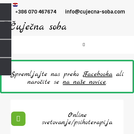
+386 070 467674
info@cujecna-soba.com
Spremljajte nas preko
Facebooka
ali
naročite se
na naše novice
.
Online
svetovanje/psihoterapija