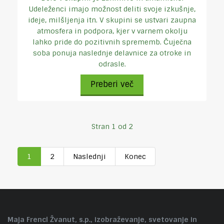
Udeleženci imajo možnost deliti svoje izkušnje,
ideje, milšljenja itn. V skupini se ustvari zaupna
atmosfera in podpora, kjer v varnem okolju
lahko pride do pozitivnih sprememb. Čuječna
soba ponuja naslednje delavnice za otroke in
odrasle.
Preberi več
Stran 1 od 2
1
2
Naslednji
Konec
Maja Frencl Žvanut, s.p., izobraževanje, svetovanje in