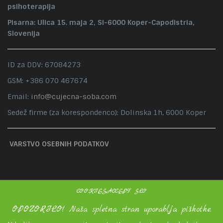
psihoterapija
Pisarna: Ulica 15. maja 2, SI-6000 Koper-Capodistria,
Slovenija
ID za DDV: 67084273
GSM: +386 070 467674
Email:
info@cujecna-soba.com
Sedež firme (za korespondenco): Dolinska 1h, 6000 Koper
VARSTVO OSEBNIH PODATKOV
COOKIESACCEPT SLO
OPOZORILO! Naša spletna stran uporablja piškotke.