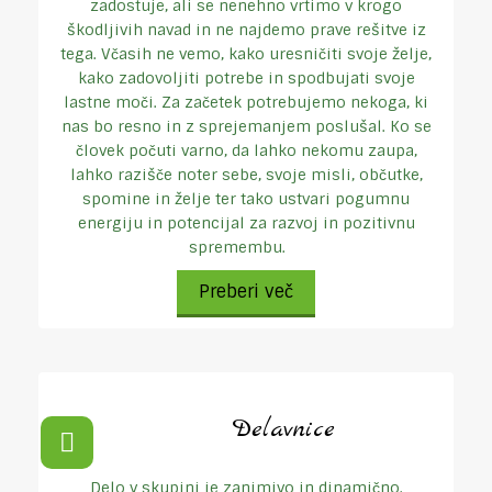
zadostuje, ali se nenehno vrtimo v krogo
škodljivih navad in ne najdemo prave rešitve iz
tega. Včasih ne vemo, kako uresničiti svoje želje,
kako zadovoljiti potrebe in spodbujati svoje
lastne moči. Za začetek potrebujemo nekoga, ki
nas bo resno in z sprejemanjem poslušal. Ko se
človek počuti varno, da lahko nekomu zaupa,
lahko razišče noter sebe, svoje misli, občutke,
spomine in želje ter tako ustvari pogumnu
energiju in potencijal za razvoj in pozitivnu
spremembu.
Preberi več
Delavnice
Delo v skupini je zanimivo in dinamično.