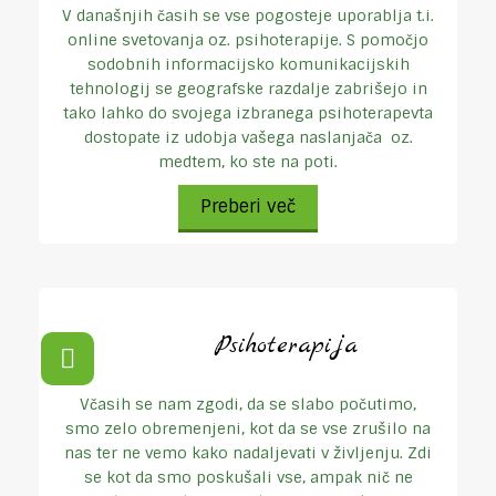
V današnjih časih se vse pogosteje uporablja t.i.
online svetovanja oz. psihoterapije. S pomočjo
sodobnih informacijsko komunikacijskih
tehnologij se geografske razdalje zabrišejo in
tako lahko do svojega izbranega psihoterapevta
dostopate iz udobja vašega naslanjača oz.
medtem, ko ste na poti.
Preberi več
Psihoterapija
Včasih se nam zgodi, da se slabo počutimo,
smo zelo obremenjeni, kot da se vse zrušilo na
nas ter ne vemo kako nadaljevati v življenju. Zdi
se kot da smo poskušali vse, ampak nič ne