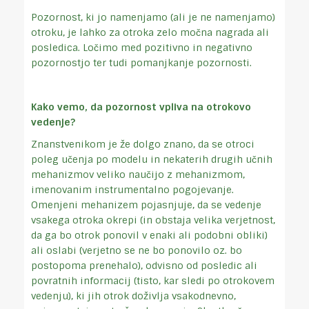
Pozornost, ki jo namenjamo (ali je ne namenjamo)
otroku, je lahko za otroka zelo močna nagrada ali
posledica. Ločimo med pozitivno in negativno
pozornostjo ter tudi pomanjkanje pozornosti.
Kako vemo, da pozornost vpliva na otrokovo
vedenje?
Znanstvenikom je že dolgo znano, da se otroci
poleg učenja po modelu in nekaterih drugih učnih
mehanizmov veliko naučijo z mehanizmom,
imenovanim instrumentalno pogojevanje.
Omenjeni mehanizem pojasnjuje, da se vedenje
vsakega otroka okrepi (in obstaja velika verjetnost,
da ga bo otrok ponovil v enaki ali podobni obliki)
ali oslabi (verjetno se ne bo ponovilo oz. bo
postopoma prenehalo), odvisno od posledic ali
povratnih informacij (tisto, kar sledi po otrokovem
vedenju), ki jih otrok doživlja vsakodnevno,