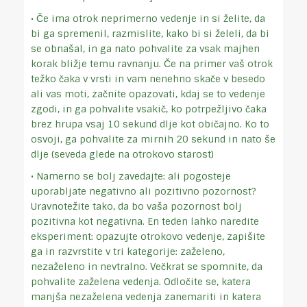
• Če ima otrok neprimerno vedenje in si želite, da
bi ga spremenil, razmislite, kako bi si želeli, da bi
se obnašal, in ga nato pohvalite za vsak majhen
korak bližje temu ravnanju. Če na primer vaš otrok
težko čaka v vrsti in vam nenehno skače v besedo
ali vas moti, začnite opazovati, kdaj se to vedenje
zgodi, in ga pohvalite vsakič, ko potrpežljivo čaka
brez hrupa vsaj 10 sekund dlje kot običajno. Ko to
osvoji, ga pohvalite za mirnih 20 sekund in nato še
dlje (seveda glede na otrokovo starost)
• Namerno se bolj zavedajte: ali pogosteje
uporabljate negativno ali pozitivno pozornost?
Uravnotežite tako, da bo vaša pozornost bolj
pozitivna kot negativna. En teden lahko naredite
eksperiment: opazujte otrokovo vedenje, zapišite
ga in razvrstite v tri kategorije: zaželeno,
nezaželeno in nevtralno. Večkrat se spomnite, da
pohvalite zaželena vedenja. Odločite se, katera
manjša nezaželena vedenja zanemariti in katera