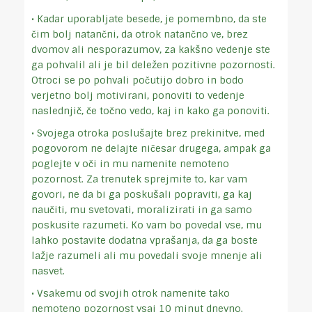
• Kadar uporabljate besede, je pomembno, da ste
čim bolj natančni, da otrok natančno ve, brez
dvomov ali nesporazumov, za kakšno vedenje ste
ga pohvalil ali je bil deležen pozitivne pozornosti.
Otroci se po pohvali počutijo dobro in bodo
verjetno bolj motivirani, ponoviti to vedenje
naslednjič, če točno vedo, kaj in kako ga ponoviti.
• Svojega otroka poslušajte brez prekinitve, med
pogovorom ne delajte ničesar drugega, ampak ga
poglejte v oči in mu namenite nemoteno
pozornost. Za trenutek sprejmite to, kar vam
govori, ne da bi ga poskušali popraviti, ga kaj
naučiti, mu svetovati, moralizirati in ga samo
poskusite razumeti. Ko vam bo povedal vse, mu
lahko postavite dodatna vprašanja, da ga boste
lažje razumeli ali mu povedali svoje mnenje ali
nasvet.
• Vsakemu od svojih otrok namenite tako
nemoteno pozornost vsaj 10 minut dnevno.