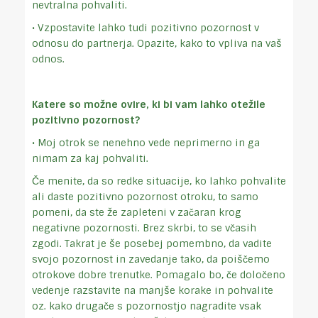
nevtralna pohvaliti.
• Vzpostavite lahko tudi pozitivno pozornost v
odnosu do partnerja. Opazite, kako to vpliva na vaš
odnos.
Katere so možne ovire, ki bi vam lahko otežile
pozitivno pozornost?
• Moj otrok se nenehno vede neprimerno in ga
nimam za kaj pohvaliti.
Če menite, da so redke situacije, ko lahko pohvalite
ali daste pozitivno pozornost otroku, to samo
pomeni, da ste že zapleteni v začaran krog
negativne pozornosti. Brez skrbi, to se včasih
zgodi. Takrat je še posebej pomembno, da vadite
svojo pozornost in zavedanje tako, da poiščemo
otrokove dobre trenutke. Pomagalo bo, če določeno
vedenje razstavite na manjše korake in pohvalite
oz. kako drugače s pozornostjo nagradite vsak