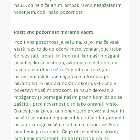
nauči, da ne z želenim, ampak ravno nezaželenim
vedenjem, dobi našo pozornost.
Pozitivno pozornost moramo vaditi.
Pozitivna pozornost je veščina, ki jo ima že vsak
starš razvito do določene mere, vendar jo je treba
še razvijati, krepiti in trenirati, ker naši možgani,
posebej, ko so v stresu, avtomatsko delujejo na
ravno nasproten način. Pogosto so možgani
usmerjeni iskati vse negativne informacije,
nevarnosti in nepravilnosti v okolju, vključno v
povezavi z vašim otrokom. Ta način delovanja
možganov je pomagal našim prednikom, da so se
zaščitili pred nevarnostjo in tako ohranili vrsto.
Danes je na žalost ta mehanizem preveč aktiven in
naučiti se moramo ga nekoliko utišati ter prebuditi
nekatere druge veščine kot je na primer veščina
pozitivne pozornosti. Če je otrok deležen dovolj
pozitivne pozornosti, to pozitivno vpliva na