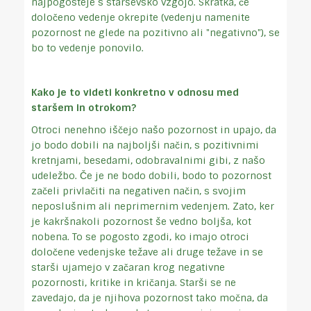
najpogosteje s starševsko vzgojo. Skratka, če
določeno vedenje okrepite (vedenju namenite
pozornost ne glede na pozitivno ali "negativno"), se
bo to vedenje ponovilo.
Kako je to videti konkretno v odnosu med
staršem in otrokom?
Otroci nenehno iščejo našo pozornost in upajo, da
jo bodo dobili na najboljši način, s pozitivnimi
kretnjami, besedami, odobravalnimi gibi, z našo
udeležbo. Če je ne bodo dobili, bodo to pozornost
začeli privlačiti na negativen način, s svojim
neposlušnim ali neprimernim vedenjem. Zato, ker
je kakršnakoli pozornost še vedno boljša, kot
nobena. To se pogosto zgodi, ko imajo otroci
določene vedenjske težave ali druge težave in se
starši ujamejo v začaran krog negativne
pozornosti, kritike in kričanja. Starši se ne
zavedajo, da je njihova pozornost tako močna, da