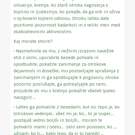
situacije, kretnje, ko starš otroka nagovarja s
toplino in ljubeznijo, ko pokaže, da ga vidi in uživa
v njihovem toplem odnosu. Otroku lahko date
pozitivno pozornost kadarkoli in v veliki meri med
vsakodnevnimi aktivnostmi.
Kaj morate storiti?
• Nasmehnite se mu, z nežnim izrazom navežite
stik z očmi, uporabite besede pohvale in
spodbudite, pokažite zanimanje za otrokove
dejavnosti in dosežke, mu postavljajte vprašanja z
zanimanjem in ga spodbujajte k pogovoru, otroka
pozorno poslušajte, ga potrepljajte po rami,
poljubite ali mu s kretnjo pokažite všeček (palec
navzgor) ...
• Lahko ga pohvalite z besedami, kot so: lepo je, ko
(otrokovo vedenje)… všeč mi je, ko… to je super…
postajaš vedno boljši in boljši… moram te
pohvaliti mami / očetu…
zelo sem ponosen, ko ....
uživam, ko ti..... kako lepo, da si to naredil ...