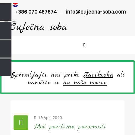
+386 070 467674
info@cujecna-soba.com
Spremljajte nas preko
Facebooka
ali
naročite se
na naše novice
.
19 April 2020
Moč pozitivne pozornosti