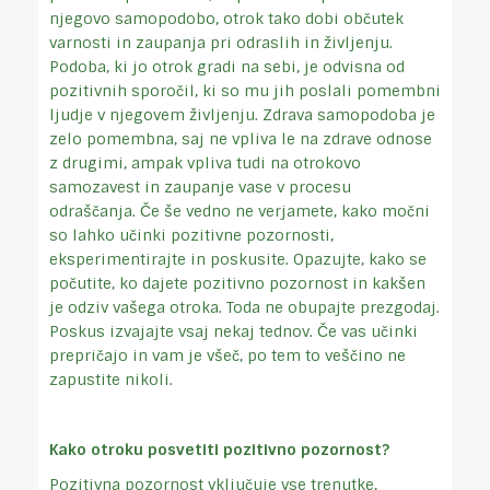
njegovo samopodobo, otrok tako dobi občutek
varnosti in zaupanja pri odraslih in življenju.
Podoba, ki jo otrok gradi na sebi, je odvisna od
pozitivnih sporočil, ki so mu jih poslali pomembni
ljudje v njegovem življenju. Zdrava samopodoba je
zelo pomembna, saj ne vpliva le na zdrave odnose
z drugimi, ampak vpliva tudi na otrokovo
samozavest in zaupanje vase v procesu
odraščanja. Če še vedno ne verjamete, kako močni
so lahko učinki pozitivne pozornosti,
eksperimentirajte in poskusite. Opazujte, kako se
počutite, ko dajete pozitivno pozornost in kakšen
je odziv vašega otroka. Toda ne obupajte prezgodaj.
Poskus izvajajte vsaj nekaj tednov. Če vas učinki
prepričajo in vam je všeč, po tem to veščino ne
zapustite nikoli.
Kako otroku posvetiti pozitivno pozornost?
Pozitivna pozornost vključuje vse trenutke,