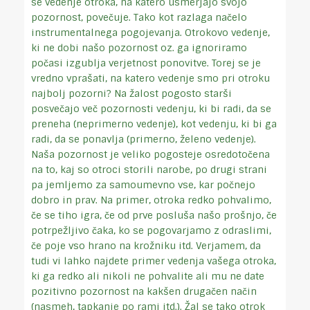
se vedenje otroka, na katero usmerjajo svojo
pozornost, povečuje. Tako kot razlaga načelo
instrumentalnega pogojevanja. Otrokovo vedenje,
ki ne dobi našo pozornost oz. ga ignoriramo
počasi izgublja verjetnost ponovitve. Torej se je
vredno vprašati, na katero vedenje smo pri otroku
najbolj pozorni? Na žalost pogosto starši
posvečajo več pozornosti vedenju, ki bi radi, da se
preneha (neprimerno vedenje), kot vedenju, ki bi ga
radi, da se ponavlja (primerno, želeno vedenje).
Naša pozornost je veliko pogosteje osredotočena
na to, kaj so otroci storili narobe, po drugi strani
pa jemljemo za samoumevno vse, kar počnejo
dobro in prav. Na primer, otroka redko pohvalimo,
če se tiho igra, če od prve posluša našo prošnjo, če
potrpežljivo čaka, ko se pogovarjamo z odraslimi,
če poje vso hrano na krožniku itd. Verjamem, da
tudi vi lahko najdete primer vedenja vašega otroka,
ki ga redko ali nikoli ne pohvalite ali mu ne date
pozitivno pozornost na kakšen drugačen način
(nasmeh, tapkanje po rami itd.). Žal se tako otrok