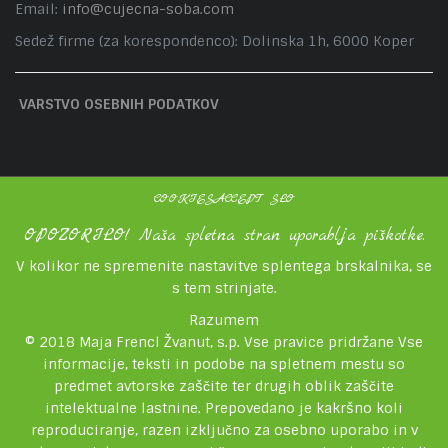
Email:
info@cujecna-soba.com
Sedež firme (za korespondenco): Dolinska 1h, 6000 Koper
VARSTVO OSEBNIH PODATKOV
COOKIESACCEPT SLO
OPOZORILO! Naša spletna stran uporablja piškotke.
V kolikor ne spremenite nastavitve splentega brskalnika, se
s tem strinjate.
Razumem
© 2018 Maja Frencl Žvanut, s.p. Vse pravice pridržane Vse
informacije, teksti in podobe na spletnem mestu so
predmet avtorske zaščite ter drugih oblik zaščite
intelektualne lastnine. Prepovedano je kakršno koli
reproduciranje, razen izključno za osebno uporabo in v