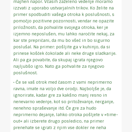
majhen napor. Včasih zaželeno vedenje moramo
izzvati z uporabo ustvarjalnih trikov. Ko želite na
primer spodbuditi vašega otroka k poslušnosti, s
pomočjo pozitivne pozornosti, vendar ne opazite
priložnosti, da pohvalite svojega otroka, ker je
izjemno neposlušen, mu lahko naročite nekaj, za
kar ste prepričani, da mu bo všeč in bo sigurno
poslušal. Na primer: pošljite ga v kuhinjo, da si
prinese košček čokolade ali neke druge sladkarije.
Ali pa ga povabite, da skupaj igrata njegovo
najljubšo igro. Nato ga pohvalite za njegovo
poslušnost.
• Če se vaš otrok med časom z vami neprimerno
ravna, imate na voljo dve orodji. Najboljše je, da
ignorirate, kadar gre za kakšno manj resno in
nenevarno vedenje, kot so pritoževanje, nerganje,
nenehno spraševanje itd. Če gre za hudo
neprimerno dejanje, lahko otroka pošljete v »time-
out« ali izberete drugo posledico, na primer
prenehate se igrati z njim vse dokler ne neha