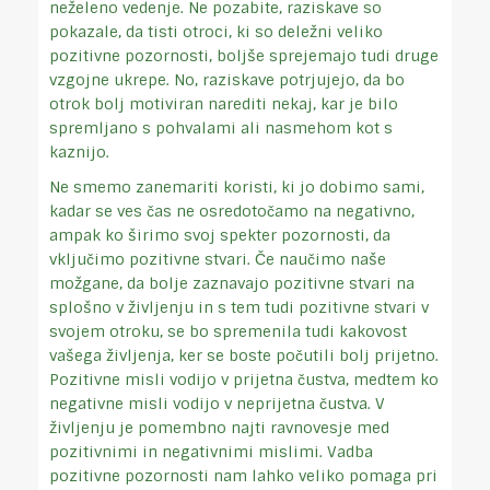
neželeno vedenje. Ne pozabite, raziskave so
pokazale, da tisti otroci, ki so deležni veliko
pozitivne pozornosti, boljše sprejemajo tudi druge
vzgojne ukrepe. No, raziskave potrjujejo, da bo
otrok bolj motiviran narediti nekaj, kar je bilo
spremljano s pohvalami ali nasmehom kot s
kaznijo.
Ne smemo zanemariti koristi, ki jo dobimo sami,
kadar se ves čas ne osredotočamo na negativno,
ampak ko širimo svoj spekter pozornosti, da
vključimo pozitivne stvari. Če naučimo naše
možgane, da bolje zaznavajo pozitivne stvari na
splošno v življenju in s tem tudi pozitivne stvari v
svojem otroku, se bo spremenila tudi kakovost
vašega življenja, ker se boste počutili bolj prijetno.
Pozitivne misli vodijo v prijetna čustva, medtem ko
negativne misli vodijo v neprijetna čustva. V
življenju je pomembno najti ravnovesje med
pozitivnimi in negativnimi mislimi. Vadba
pozitivne pozornosti nam lahko veliko pomaga pri