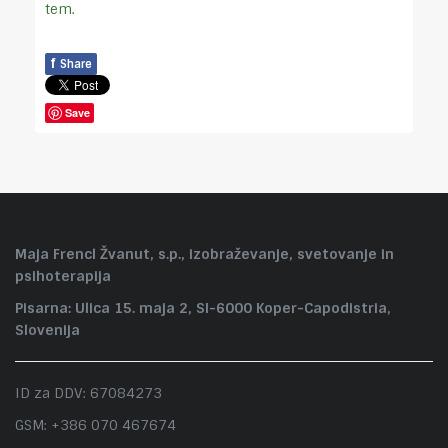
tem.
f
Share
Save
Maja Frencl Žvanut, s.p., izobraževanje, svetovanje in
psihoterapija
Pisarna: Ulica 15. maja 2, SI-6000 Koper-Capodistria,
Slovenija
ID za DDV: 67084273
GSM: +386 070 467674