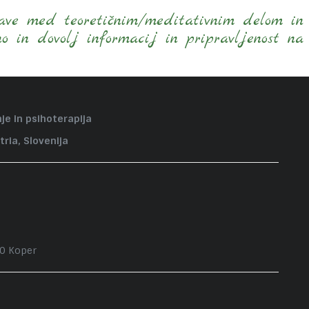
ezave med teoretičnim/meditativnim delom in
no in dovolj informacij in pripravljenost na
je in psihoterapija
tria, Slovenija
00 Koper