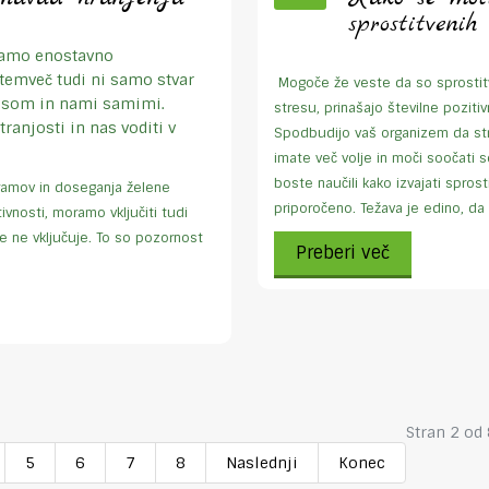
sprostitvenih
samo enostavno
 temveč tudi ni samo stvar
Mogoče že veste da so sprostitv
lesom in nami samimi.
stresu, prinašajo številne poziti
anjosti in nas voditi v
Spodbudijo vaš organizem da stre
imate več volje in moči soočati se
boste naučili kako izvajati sprost
ogramov in doseganja želene
priporočeno. Težava je edino, da 
tivnosti, moramo vključiti tudi
že ne vključuje. To so pozornost
Preberi več
Stran 2 od
5
6
7
8
Naslednji
Konec