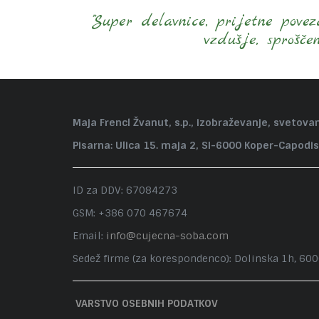
"Super delavnice, prijetne pov
vzdušje, sprošče
Maja Frencl Žvanut, s.p., izobraževanje, svetovan
Pisarna: Ulica 15. maja 2, SI-6000 Koper-Capodis
ID za DDV: 67084273
GSM: +386 070 467674
Email:
info@cujecna-soba.com
Sedež firme (za korespondenco): Dolinska 1h, 60
VARSTVO OSEBNIH PODATKOV