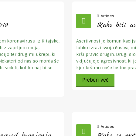
Articles
-19
Kako biti as
m koronavirusu iz Kitajske,
Asertivnost je komunikacijsk
li z zaprtjem meja,
lahko izrazi svoja čustva, mi
ijo ter drugimi ukrepi, ki
krši pravic drugih. Drugi s
Nekateri od nas so morda še
vključujejo agresivnost, ki j
i vedeli, koliko naj bi se
kjer kršimo naše lastne prav
Preberi več
Articles
 navad hranjenja
Kako se mot