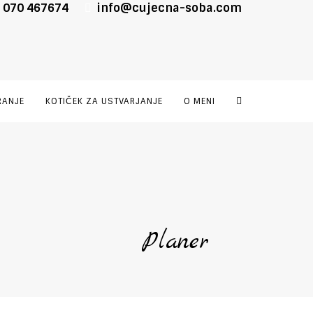
 070 467674
info@cujecna-soba.com
RANJE
KOTIČEK ZA USTVARJANJE
O MENI
Planer