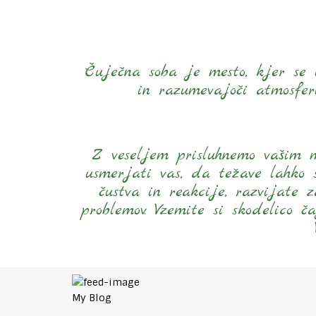
Čuječna soba je mesto, kjer se la
in razumevajoči atmosfer
Z veseljem prisluhnemo vašim 
usmerjati vas, da težave lahko s
čustva in reakcije, razvijate 
problemov. Vzemite si skodelico č
My Blog