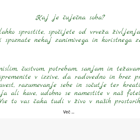
Kaj je čuječna soba?
hko sprostite, spočijete od vrveža življenja
i spoznate nekaj zanimivega in koristnega za
mislim, čustvom, potrebam, sanjam in težav
premenite v izzive, da radovedno in brez pr
zavest, razumevanje sebe in sočutje ter kreat
aja ali kave, udobno se namestite v naš fote
Vse to vas čaka tudi v živo v naših prostorih
Več ...