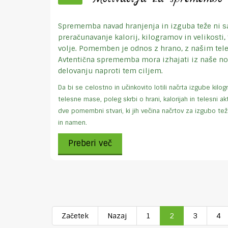
Sprememba navad hranjenja in izguba teže ni 
preračunavanje kalorij, kilogramov in velikosti,
volje. Pomemben je odnos z hrano, z našim te
Avtentična sprememba mora izhajati iz naše notr
delovanju naproti tem ciljem.
Da bi se celostno in učinkovito lotili načrta izgube kil
telesne mase, poleg skrbi o hrani, kalorijah in telesni ak
dve pomembni stvari, ki jih večina načrtov za izgubo te
in namen.
Preberi več
Začetek
Nazaj
1
2
3
4