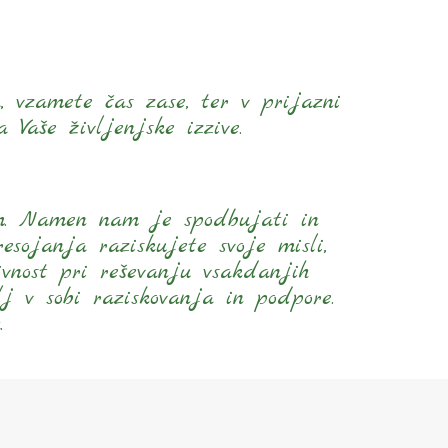
, vzamete čas zase, ter v prijazni
 Vaše življenjske izzive.
am. Namen nam je spodbujati in
esojanja raziskujete svoje misli,
ivnost pri reševanju vsakdanjih
lj v sobi raziskovanja in podpore.
.