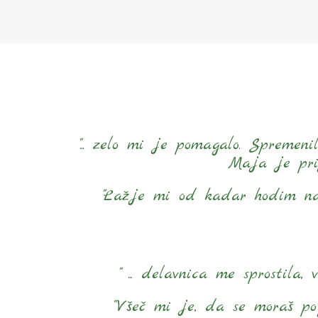
"... zelo mi je pomagalo. Spreme
Maja je prij
"Lažje mi od kadar hodim na t
" ... delavnica me sprostila
"Všeč mi je, da se moraš pog