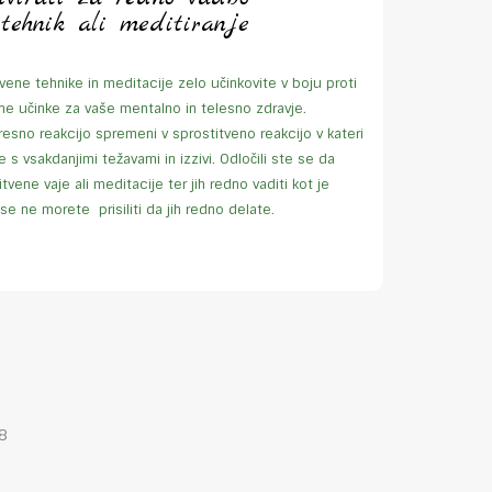
 tehnik ali meditiranje
ene tehnike in meditacije zelo učinkovite v boju proti
vne učinke za vaše mentalno in telesno zdravje.
sno reakcijo spremeni v sprostitveno reakcijo v kateri
 s vsakdanjimi težavami in izzivi. Odločili ste se da
itvene vaje ali meditacije ter jih redno vaditi kot je
se ne morete prisiliti da jih redno delate.
 8