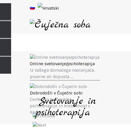
Online svetovanje/psihoterapija
Iz vašega domačega naslanjača,
pisarne ali dopusta ...
Dobrodošli v Čuječni sobi
Svetovanje in
Center za svetovanje,
psihoterapijo in kreativnost v
psihoterapija
Kopru