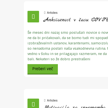
Articles
Anksioznost v času COVID
Še mesec dni nazaj smo poslušali novice o nove
ne da bi pričakovali, da se bomo tudi mi spopad
izobraževalnih ustanov, karantenami, samoizolac
so nenadoma postali naša vsakodnevna rutina. 
vedno v šoku in se prilagajajo razmeram, ne da b
bali. Nekateri so že dobro prestrašeni
Preberi več
Articles
Motivacija za spremembo