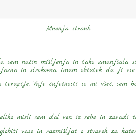
Mnenja strank
nila sem način mišljenja in tako zmanjšala si
azna in strokovna, imam občutek da ji vse 
erapije. Vaje čuječnosti so mi všeč, sem bol
, veliko misli sem dal ven iz sebe in zaradi t
lobiti vase in razmišljat o stvareh za kater