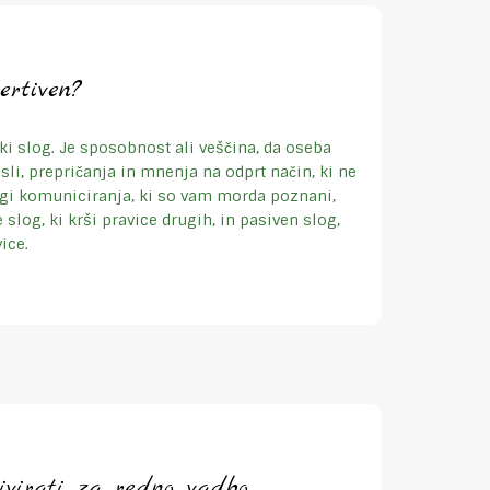
ertiven?
i slog. Je sposobnost ali veščina, da oseba
sli, prepričanja in mnenja na odprt način, ki ne
logi komuniciranja, ki so vam morda poznani,
e slog, ki krši pravice drugih, in pasiven slog,
ice.
ivirati za redno vadbo